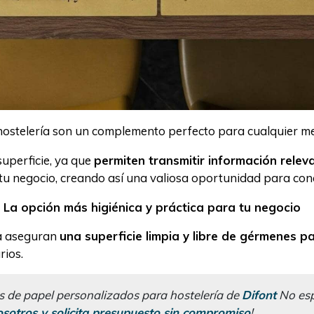
 hostelería son un complemento perfecto para cualquier m
superficie, ya que
permiten transmitir información relev
tu negocio, creando así una valiosa oportunidad para conec
 La opción más higiénica y práctica para tu negocio
ía aseguran
una superficie limpia y libre de gérmenes p
rios.
s de papel personalizados para hostelería de
Difont
No esp
sotros y solicita presupuesto sin compromiso
!